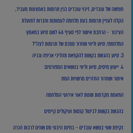
חופשה של עובדים, זיכוי עובדים בגין תרומות באמצעות מעביד,
הקלה לעניין תרומות בעת מלחמה לעמותות וחברות לתועלת
הציבור - הרחבת אישור לפי סעיף 46 לשם סיוע במאמץ
המלחמתי, סיוע וליווי שחרור ממכס של תרומות לצה''ל
3. סיוע בהגשת בקשות להקפאת תהליכי אכיפה וגביה
4. ייעוץ מיסים, סיוע וליווי בנושאים המפורטים:
איתור ושחרור החזרים מרשויות המס
התאמת מקדמות שונות לאור אירועי המלחמה
בהגשת בקשות לביטול קנסות ועיקולים קיימים
זקיפת שווי בנושא עובדים – בחינת היבטי מס שונים לרבות הכרה