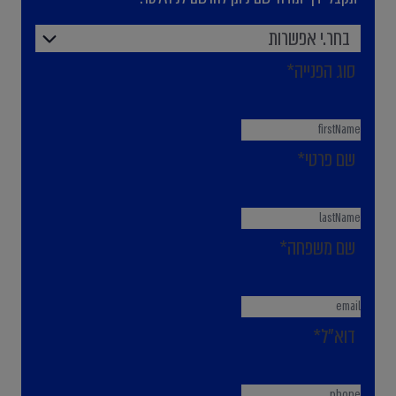
בחר.י אפשרות
סוג הפנייה*
שם פרטי*
שם משפחה*
דוא"ל*