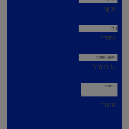
טלפון*
תפקיד*
שם החברה*
הודעה*