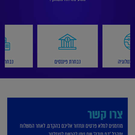
כנולוגיה
נבחרת פיננסים
נבחרת נ
צרו קשר
מוזמנים למלא פרטים ונחזור אליכם בהקדם. לאחר המשלוח
יתקבל 'דף תודה' שם ניתן להרשם לניוזלטר.