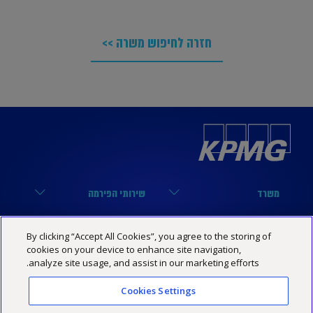
חזרה לחיפוש משרה >>
משרד
שירותי הפירמה
הארבעה 17, תל אביב
מערך הביקורת
נבחרות
קישורים שימושיים
By clicking “Accept All Cookies”, you agree to the storing of
03-6848000
מערך המיסים
cookies on your device to enhance site navigation,
נבחרת טכנולוגיה
הסיפור שלנו
KPMG SOCIAL MEDIA
analyze site usage, and assist in our marketing efforts.
03-6848444
מערך היעוץ
נבחרת פיננסים
מרכז מידע
YouTube
Cookies Settings
מדיניות פרטיות
הצהרת נגישות
תנאי האתר
Israel@kpmg.com
נבחרת נדל”ן
שותפים