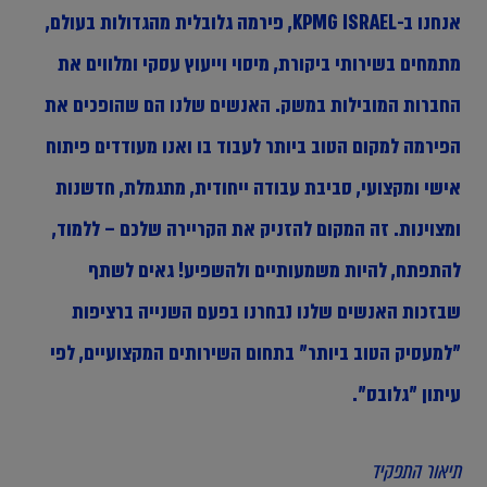
אנחנו ב-KPMG ISRAEL, פירמה גלובלית מהגדולות בעולם,
מתמחים בשירותי ביקורת, מיסוי וייעוץ עסקי ומלווים את
החברות המובילות במשק. האנשים שלנו הם שהופכים את
הפירמה למקום הטוב ביותר לעבוד בו ואנו מעודדים פיתוח
אישי ומקצועי, סביבת עבודה ייחודית, מתגמלת, חדשנות
ומצוינות. זה המקום להזניק את הקריירה שלכם – ללמוד,
להתפתח, להיות משמעותיים ולהשפיע! גאים לשתף
שבזכות האנשים שלנו נבחרנו בפעם השנייה ברציפות
"למעסיק הטוב ביותר" בתחום השירותים המקצועיים, לפי
עיתון "גלובס".
תיאור התפקיד