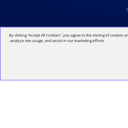
ר
By clicking “Accept All Cookies”, you agree to the storing of cookies 
מדיניות פרטיות
הצהרת נגישות
תנאי האתר
analyze site usage, and assist in our marketing efforts.
©2026 כל הזכויות שמורות ל -KPMG סומך חייקין, שותפות רשומה בישראל ופירמה חברה בארגון הגלובלי של KPMG המורכב מפירמות עצמאיות המסונפות ל-KPMG International