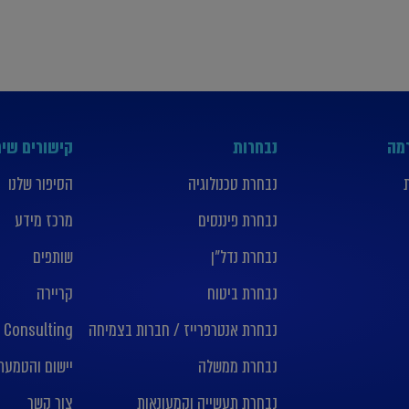
רמה
נבחרות
קישורים שימ
נבחרת טכנולוגיה
הסיפור שלנו
נבחרת פיננסים
מרכז מידע
נבחרת נדל”ן
שותפים
נבחרת ביטוח
קריירה
נבחרת אנטרפרייז / חברות בצמיחה
 Consulting
נבחרת ממשלה
יישום והטמעת nday crm
נבחרת תעשייה וקמעונאות
צור קשר