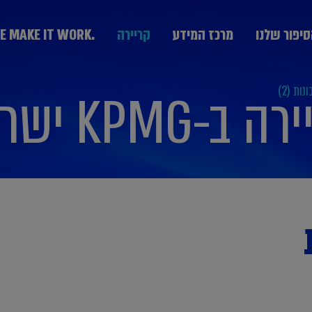
יפור שלנו
מרכז המידע
קריירה
.WE MAKE IT WORK
ות (2)
 ב-KPMG ישראל
מערך היעוץ
KPMG Technology Consulting יעוץ טכנולוגי
יעוץ אסטרטגי Strategy & Change
הבוגרים
חרת חברות
נבחרת ממשלה
נבחרת תעשייה
יעוץ ניהול סיכונים GRCS וביקורת פנים
בצמיחה
ותקשורת
יעוץ ליווי עסקאות Deal Advisory
יעוץ פיננסי Advisory Fin
יעוץ מערכות מידע IT
המחלקה המקצועית DPP
יעוץ פנים ארגוני People Transformation and
Leadership