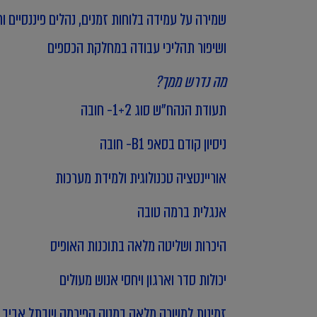
שמירה על עמידה בלוחות זמנים, נהלים פיננסיים ו
ושיפור תהליכי עבודה במחלקת הכספים
מה נדרש ממך?
תעודת הנהח"ש סוג 1+2- חובה
ניסיון קודם בסאפ B1- חובה
אוריינטציה טכנולוגית ולמידת מערכות
אנגלית ברמה טובה
היכרות ושליטה מלאה בתוכנות האופיס
יכולות סדר וארגון ויחסי אנוש מעולים
זמינות למשרה מלאה במטה הפירמה שבתל אביב (