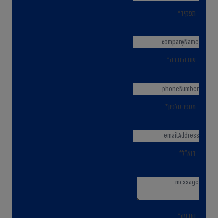
תפקיד*
שם החברה*
מספר טלפון*
דוא"ל*
הודעה*