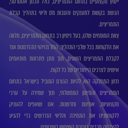
ייעוץ מקצועיים בתחום התמריצים, כולל תכנון אסטרטגי,
הגשת בקשות למענקים והטבות מס וליווי בתהליך קבלת
התמריצים.
צוות המומחים שלנו, בעל ניסיון רב בתחום התמריצים, מלווה
את הלקוחות בכל שלבי התהליך, החל מזיהוי ההזדמנות ועד
לקבלת התמריצים השונים, תוך מתן פתרונות מותאמים
אישית לצרכים הייחודיים של כל לקוח.
חזון המחלקה הוא להיות הגורם המוביל בישראל בתחום
התמריצים והמימון הממשלתי, תוך שמירה על ערכי
מקצועיות, אמינות וחדשנות. אנו שואפים להעניק
ללקוחותינו את התמיכה והליווי הנדרשים כדי להגיע
להצלחה מרבית בעזרת השימוש בשירותינו.