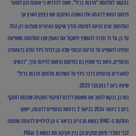
בהקשר למלחמת "חרבות ברזל", חשוב להדגיש כי אומנם נכון למועד
פרסום דוחות לדוגמה אלו הושגה הפסקת אש בצפון הארץ אך
המלחמה טרם הגיעה לסיומה והליך שיקום האזורים שנפגעו רק החל.
על כן, על כל חברה להמשיך ולשקול את האופן שבו המלחמה משפיעה
וצפויה להשפיע על הדיווח הכספי שלה וכן לכלול גילוי הולם בדוחותיה
הכספיים, וזאת כפי שצוין גם בפרסום הרשות לניירות ערך: "דגשים
לתאגידים מדווחים בדבר גילוי על השלכות מלחמת חרבות ברזל"
שיצא ביום 7 בנובמבר 2023.
כמו כן, נבקש להסב את תשומת ליבכם לתיקוני התקינה שנכנסו לתוקף
ביום 1 בינואר 2024 בביאור 2 בדוחות הכספיים לדוגמה, יישום
החלטת ה-IFRIC בנושא מגזרים בביאור 4 וכן לגילויים לדוגמה שנוספו
לגבי הסדרי מימון ספקים וכן בגין חקיקת מס בנושא Pillar 2.