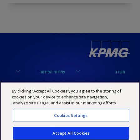
משרד
שירותי הפירמה
הארבעה 17, תל אביב
מערך הביקורת
נבחרות
קישורים שימושיים
By clicking “Accept All Cookies”, you agree to the storing of
03-6848000
מערך המיסים
cookies on your device to enhance site navigation,
נבחרת טכנולוגיה
הסיפור שלנו
KPMG SOCIAL MEDIA
analyze site usage, and assist in our marketing efforts.
03-6848444
מערך היעוץ
נבחרת פיננסים
מרכז מידע
YouTube
Cookies Settings
מדיניות פרטיות
הצהרת נגישות
תנאי האתר
Israel@kpmg.com
נבחרת נדל”ן
שותפים
Facebook
Accept All Cookies
נבחרת ביטוח
קריירה
Linkedin