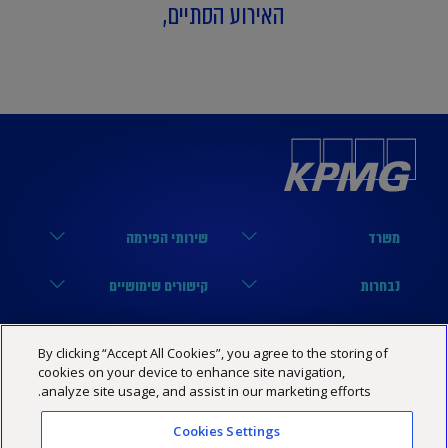
האירוע הסתיים,
משרד
שירותי הפירמה
הארבעה 17, תל אביב
מערך הביקורת
נבחרות
קישורים שימושיים
03-6848000
מערך המיסים
נבחרת טכנולוגיה
הסיפור שלנו
KPMG SOCIAL MEDIA
By clicking “Accept All Cookies”, you agree to the storing of
03-6848444
מערך היעוץ
נבחרת פיננסים
מרכז מידע
cookies on your device to enhance site navigation,
YouTube
מדיניות פרטיות
הצהרת נגישות
תנאי האתר
analyze site usage, and assist in our marketing efforts.
Israel@kpmg.com
נבחרת נדל”ן
שותפים
Facebook
Cookies Settings
נבחרת ביטוח
קריירה