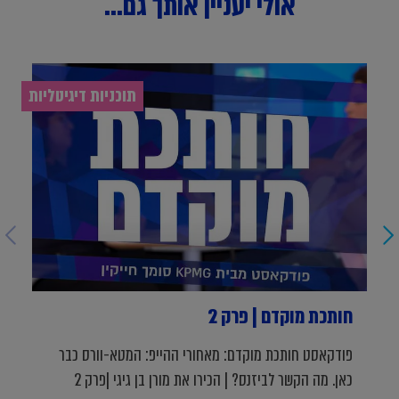
אולי יעניין אותך גם...
תוכניות דיגיטליות
חותכת מוקדם | פרק 2
פודקאסט חותכת מוקדם: מאחורי ההייפ: המטא-וורס כבר
כאן. מה הקשר לביזנס? | הכירו את מורן בן גיגי |פרק 2