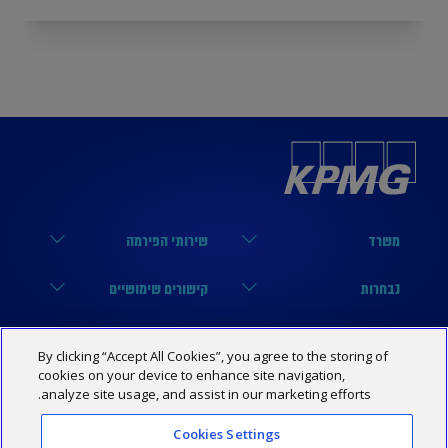
משרד
שירותי הפירמה
הארבעה 17, תל אביב
מערך הביקורת
נבחרות
קישורים שימושיים
03-6848000
מערך המיסים
נבחרת טכנולוגיה
הסיפור שלנו
KPMG SOCIAL MEDIA
By clicking “Accept All Cookies”, you agree to the storing of
03-6848444
מערך היעוץ
נבחרת פיננסים
מרכז מידע
cookies on your device to enhance site navigation,
YouTube
מדיניות פרטיות
הצהרת נגישות
תנאי האתר
analyze site usage, and assist in our marketing efforts.
Israel@kpmg.com
נבחרת נדל”ן
שותפים
Facebook
Cookies Settings