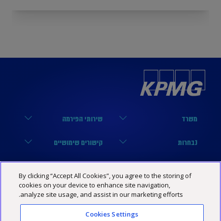
משרד
שירותי הפירמה
הארבעה 17, תל אביב
מערך הביקורת
נבחרות
קישורים שימושיים
03-6848000
מערך המיסים
נבחרת טכנולוגיה
הסיפור שלנו
KPMG SOCIAL MEDIA
By clicking “Accept All Cookies”, you agree to the storing of
03-6848444
מערך היעוץ
נבחרת פיננסים
מרכז מידע
cookies on your device to enhance site navigation,
YouTube
מדיניות פרטיות
הצהרת נגישות
תנאי האתר
analyze site usage, and assist in our marketing efforts.
Israel@kpmg.com
נבחרת נדל”ן
שותפים
Facebook
Cookies Settings