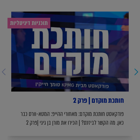
תוכניות דיגיטליות
חותכת מוקדם | פרק 2
פודקאסט חותכת מוקדם: מאחורי ההייפ: המטא-וורס כבר
כאן. מה הקשר לביזנס? | הכירו את מורן בן גיגי |פרק 2