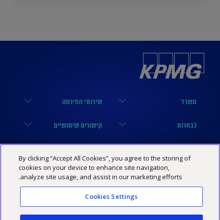
משרד
שירותי הפירמה
הארבעה 17, תל אביב
מערך הביקורת
נבחרות
קישורים שימושיים
03-6848000
מערך המיסים
נבחרת טכנולוגיה
הסיפור שלנו
KPMG SOCIAL MEDIA
By clicking “Accept All Cookies”, you agree to the storing of
03-6848444
מערך היעוץ
נבחרת פיננסים
מרכז מידע
cookies on your device to enhance site navigation,
YouTube
מדיניות פרטיות
הצהרת נגישות
תנאי האתר
analyze site usage, and assist in our marketing efforts.
Israel@kpmg.com
נבחרת נדל”ן
שותפים
Facebook
Cookies Settings
נבחרת ביטוח
קריירה
Linkedin