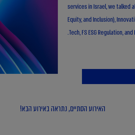
services in Israel, we talked a
Equity, and Inclusion), Innova
Tech, FS ESG Regulation, and 
We’d like to thank our guest spe
Toledano, Tamar Yassur, Anat Gu
Bar-Hava, Tal Kayat Ron, Aviva (
Sobel, Dr. Shlomit Wagman, Sh
Taly Bisker Avisar for moderati
האירוע הסתיים, נתראה באירוע הבא!
We appreciate all the directors
interesting and important disc