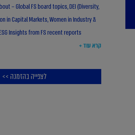
bout – Global FS board topics, DEI (Diversity,
tion in Capital Markets, Women in Industry &
ESG Insights from FS recent reports.
קרא עוד +
akers: Judd Caplain, Laura J. Hay, Eileen
etta, Shira Lichtenstadt, Tami Gottlieb, Keren
לצפייה בהזמנה >>
Benari) Weisz, Ilanit Adesman, Morly Dory, Dr Ira
ani Federman, Evgenia Kremer and our very own
ng the event.
 that attended the event and took part in the
ussion held.