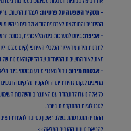
את הטיפול בסוגיות הנובעות משימוש במערכות בינה מלא
- תסקיר השפעה על פרטיות:
לעמדת הרשות, עריכת 
המיטבית והמומלצת לארגונים לוודא ולהוכיח כי השימו
- אכיפה:
לתקנות מידע מהאיזור הכלכלי האירופי (קיום מנגנון יזו
זאת לאור החשיבות המיוחדת של הדיוק והאמינות של ה
- אבטחת מידע:
ניהול מאגרי מידע מבוססי בינה מלאכו
מחייבים לנקוט זהירות יתרה ולהקפיד על קיום הדגשים 
כל אלה נועדו להתמודד עם האתגרים והשלכות השימוש ה
לטכנולוגיות המתקדמות ביותר.
ההנחיה מתפרסמת בשלב ראשון כטיוטה להערות הציבור, וה
לקריאת טיוטת ההנחיה המלאה >>