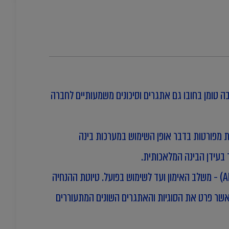
ה טומן בחובו גם אתגרים וסיכונים משמעותיים לחברה
כוללת דרישות מפורטות בדבר אופן השימוש במערכות בינה
בעידן הבינה המלאכותית.
טיוטת ההנחיה מגדירה לראשונה את יישום הוראות חוק הגנת הפרטיות בכל שלבי מחזור החיים של מערכות בינה מלאכותית (AI) - משלב האימון ועד לשימוש בפועל. טיוטת ההנחיה
 בהמשך לפרסום מסמך בנושא "עקרונות מדיניות, רגולציה ואתיקה בתחום הבינה המלאכותית" מחודש דצמבר 2023, אשר פרט את הסוגיות והאתגרים השונים המתעוררים