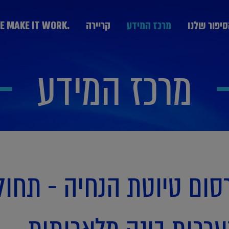
יפור שלנו
מרכז המידע
קריירה
.WE MAKE IT WORK
מרכז המידע
מערך היעוץ
KPMG Technology Consulting יעוץ טכנולוגי
יעוץ אסטרטגי Strategy & Change
הבוגרים
חרת חברות
נבחרת ממשלה
נבחרת תעשייה
יעוץ ניהול סיכונים GRCS וביקורת פנים
בצמיחה
ותקשורת
יעוץ ליווי עסקאות Deal Advisory
סום טיוטת הנחיה - תחול
יעוץ פיננסי Advisory Fin
יעוץ מערכות מידע IT
המחלקה המקצועית DPP
יעוץ פנים ארגוני People Transformation and
Leadership