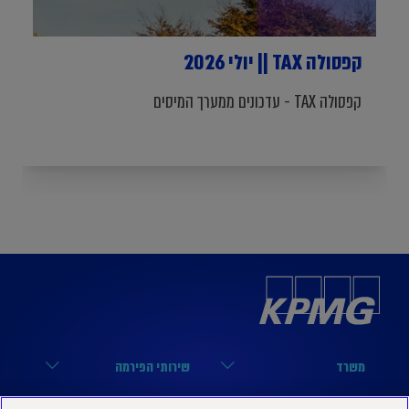
קפסולה TAX || יולי 2026
קפסולה TAX - עדכונים ממערך המיסים
משרד
שירותי הפירמה
הארבעה 17, תל אביב
מערך הביקורת