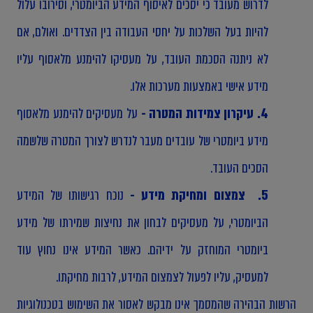
לדרוש מעובד כי יסכים לאיסוף המידע הביומטרי, וסירובו עלול
להיות בעל השלכות על יחסי העבודה בין הצדדים. ואולם, אם
לא ניתנה הסכמת העובד, על מעסיקו להימנע מלאסוף עליו
מידע אישי באמצעות מערכות אלו.
4. עיקרון צמידות המטרה -
על מעסיקים להימנע מלאסוף
מידע ביומטרי של עובדים מעבר לנדרש לצורך המטרה שלשמה
הסכים העובד.
5. צמצום ומחיקת מידע -
נוכח רגישותו של המידע
הביומטרי, על מעסיקים לבחון את נחיצות שמירתו של מידע
ביומטרי המוחזק על ידיהם. כאשר המידע אינו נחוץ עוד
למעסיק, עליו לפעול לצמצום המידע, לרבות מחיקתו.
הרשות הבהירה שהמסמך אינו מבקש לאסור את השימוש בטכנולוגיות