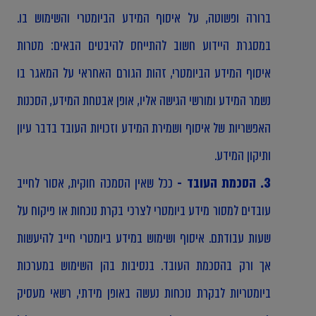
ברורה ופשוטה, על איסוף המידע הביומטרי והשימוש בו.
במסגרת היידוע חשוב להתייחס להיבטים הבאים: מטרות
איסוף המידע הביומטרי, זהות הגורם האחראי על המאגר בו
נשמר המידע ומורשי הגישה אליו, אופן אבטחת המידע, הסכנות
האפשריות של איסוף ושמירת המידע וזכויות העובד בדבר עיון
ותיקון המידע.
3. הסכמת העובד -
ככל שאין הסמכה חוקית, אסור לחייב
עובדים למסור מידע ביומטרי לצרכי בקרת נוכחות או פיקוח על
שעות עבודתם. איסוף ושימוש במידע ביומטרי חייב להיעשות
אך ורק בהסכמת העובד. בנסיבות בהן השימוש במערכות
ביומטריות לבקרת נוכחות נעשה באופן מידתי, רשאי מעסיק