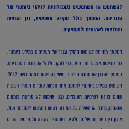
להשתמש או משתמשים בטכנולוגיות לזיהוי ביומטרי של
עובדיהם. המסמך כולל סקירה משפטית, וכן הנחיות
והמלצות לארגונים ולמעסיקים.
המסמך מתייחס לשימוש ההולך וגובר של מעסיקים במידע ביומטרי,
כמו טביעות אצבע ותווי פנים, כדי לעקוב ולנהל את נוכחות עובדיהם.
המסמך מעדכן את עמדת הרשות בנושא זה, שהתפרסמה בשנת 2012.
השימוש במידע ביומטרי למעקב אחר נוכחות עובדים מעורר חששות
שונים בנוגע לפרטיות העובדים, כגון: שימוש לא מורשה בנתונים
שנאספו, גניבה או חשיפה של המידע, בעיות הנוגעות להסכמה ועוד.
איזון בין היתרונות של טכנולוגיה ביומטרית להגנה על פרטיות הפרט