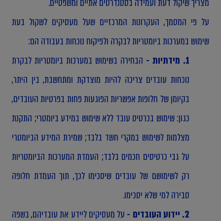
מצריך שיקול דעת ועמידה בסטנדרטים אתיים ומשפטיים.
על פי המסמך, העקרונות המרכזיים שעל מעסיקים לשקול בעת
שימוש במערכות ביומטריות לבקרה ולפיקוח נוכחות בעבודה הם:
1. מידתיות -
הבחירה בשימוש במערכות ביומטריות לבקרת
נוכחות עובדים צריכה להיות מוצדקת ומתחשבת, בין היתר,
בקיומן של חלופות אפשריות הפוגעות פחות בפרטיות העובדים,
כגון: שימוש בכרטיס עובד ללא שימוש במידע ביומטרי; התקנת
מצלמות לשימוש במקרי חשד בלבד; שמירת המידע הביומטרי
על גבי כרטיסים חכמים בלבד; העמדת המערכות הביומטריות
רק לשימושם של עובדים שיסכימו לכך, תוך העמדת חלופה
סבירה למי שלא יסכימו.
2. יידוע העובדים -
על מעסיקים ליידע את עובדיהם, בשפה