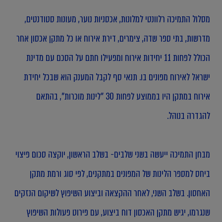
מסלול התמיכה רלוונטי למלונות, אכסניות נוער, מעונות סטודנטים,
מדרשות, בתי ספר שדה, צימרים, דירת אירוח או כל מתקן אכסון אחר
הכולל לפחות 11 יחידות אירוח ומפעילו חתם על הסכם עם מדינת
ישראל לאירוח מפונים בו. תנאי סף לקבל המענק הוא שבכל יחידת
אירוח במתקן היו בממוצע לפחות 30 "לינות מוכרות", בהתאם
להגדרה בנוהל.
מבחן התמיכה ייעשה בשני שלבים- בשלב הראשון, יוקצה סכום פיצוי
ביחס למספר הלינות של המפונים במתקנים, לפי סוג ורמת מתקן
האחסון. בשלב השני, לאחר ההקצאה וביצוע השיפוץ לשיקום הנזקים
שנגרמו, יגיש מתקן האכסון דוח ביצוע, עם פירוט פעולות השיפוץ