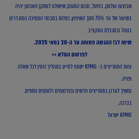
שבוצעו ועלותן. בפועל, סכום המענק שישולם למתקן האכסון יהיה
בשיעור של עד 75% מסך השיפוץ, כתלות במבחני התמיכה המוגדרים
בנוהל ובמגבלת התקציב.
שימו לב! ההגשה פתוחה עד ה-20 במאי 2025.
לפרסום המלא >>
צוות התמריצים ב- KPMG ישמח לסייע בתהליך וזמין לכל שאלה
ופניה.
נמשיך לעדכן בתמריצים חדשים ובפרסומים רלוונטים נוספים.
בברכה,
KPMG ישראל