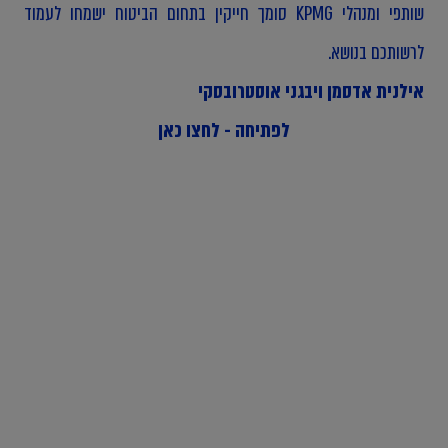
שותפי ומנהלי KPMG סומך חייקין בתחום הביטוח ישמחו לעמוד
לרשותכם בנושא.
אילנית אדסמן
ו
יבגני אוסטרובסקי
לפתיחה - לחצו כאן