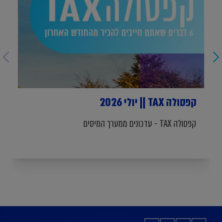
קפסולה TAX || יולי 2026
קפסולה TAX - עדכונים ממערך המיסים