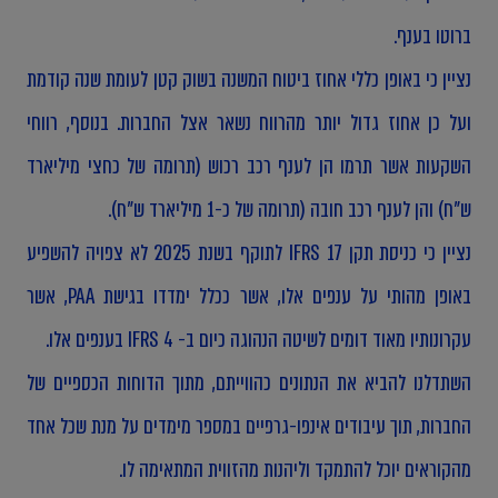
ברוטו בענף.
נציין כי באופן כללי אחוז ביטוח המשנה בשוק קטן לעומת שנה קודמת
ועל כן אחוז גדול יותר מהרווח נשאר אצל החברות. בנוסף, רווחי
השקעות אשר תרמו הן לענף רכב רכוש (תרומה של כחצי מיליארד
ש"ח) והן לענף רכב חובה (תרומה של כ-1 מיליארד ש"ח).
נציין כי כניסת תקן 17 IFRS לתוקף בשנת 2025 לא צפויה להשפיע
באופן מהותי על ענפים אלו, אשר ככלל ימדדו בגישת PAA, אשר
עקרונותיו מאוד דומים לשיטה הנהוגה כיום ב- 4 IFRS בענפים אלו.
השתדלנו להביא את הנתונים כהווייתם, מתוך הדוחות הכספיים של
החברות, תוך עיבודים אינפו-גרפיים במספר מימדים על מנת שכל אחד
מהקוראים יוכל להתמקד וליהנות מהזווית המתאימה לו.