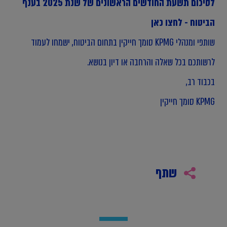
לסיכום תשעת החודשים הראשונים של שנת 2025 בענף
הביטוח - לחצו כאן
שותפי ומנהלי KPMG סומך חייקין בתחום הביטוח,
ישמחו לעמוד
לרשותכם בכל שאלה והרחבה או דיון בנושא.
בכבוד רב,
KPMG סומך חייקין
שתף