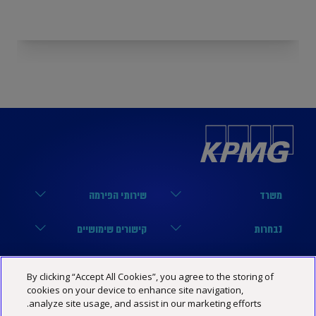
משרד
שירותי הפירמה
הארבעה 17, תל אביב
מערך הביקורת
נבחרות
קישורים שימושיים
03-6848000
מערך המיסים
נבחרת טכנולוגיה
הסיפור שלנו
KPMG SOCIAL MEDIA
By clicking “Accept All Cookies”, you agree to the storing of
03-6848444
מערך היעוץ
נבחרת פיננסים
מרכז מידע
cookies on your device to enhance site navigation,
YouTube
מדיניות פרטיות
הצהרת נגישות
תנאי האתר
analyze site usage, and assist in our marketing efforts.
Israel@kpmg.com
נבחרת נדל”ן
שותפים