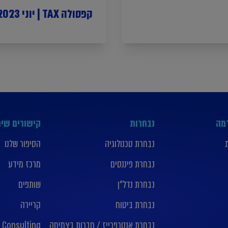
קפסולה TAX | יוני 2023
רמה
נבחרות
קישורים שימ
נבחרת טכנולוגיה
הסיפור שלנו
נבחרת פיננסים
מרכז מידע
נבחרת נדל”ן
שותפים
נבחרת ביטוח
קריירה
נבחרת אנטרפרייז / חברות בצמיחה
 Consulting