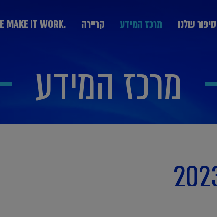
יפור שלנו
מרכז המידע
קריירה
.WE MAKE IT WORK
מרכז המידע
מערך היעוץ
KPMG Technology Consulting יעוץ טכנולוגי
יעוץ אסטרטגי Strategy & Change
הבוגרים
חרת חברות
נבחרת ממשלה
נבחרת תעשייה
יעוץ ניהול סיכונים GRCS וביקורת פנים
בצמיחה
ותקשורת
יעוץ ליווי עסקאות Deal Advisory
יעוץ פיננסי Advisory Fin
יעוץ מערכות מידע IT
המחלקה המקצועית DPP
יעוץ פנים ארגוני People Transformation and
Leadership