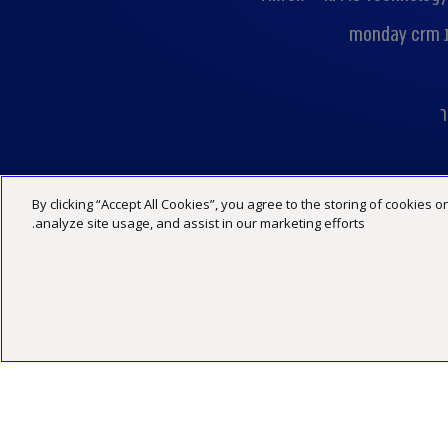
mo
ר
By clicking “Accept All Cookies”, you agree to the storing of cookies 
מדיניות פרטיות
הצהרת נגישות
תנאי האתר
analyze site usage, and assist in our marketing efforts.
©2026 כל הזכויות שמורות ל -KPMG סומך חייקין, שותפות רשומה בישראל ופירמה חברה בארגון הגלובלי של KPMG המורכב מפירמות עצמאיות המסונפות ל-KPMG International