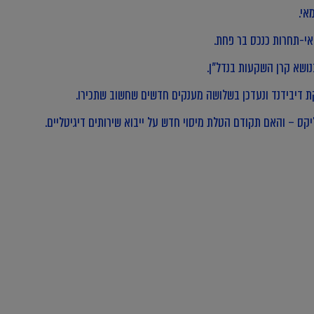
אי-תחרות כנכס בר פחת.
שא קרן השקעות בנדל"ן.
 דיבידנד ונעדכן בשלושה מענקים חדשים שחשוב שתכירו.
קס – והאם תקודם הטלת מיסוי חדש על ייבוא שירותים דיגיטליים.