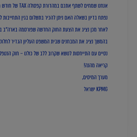
אנחנו שמחים לשתף אתכם במהדורת קפסולה TAX של חודש מאי.
נפתח בדיון בשאלה האם ניתן להכיר בתשלום בגין התחייבות ל
לאחר מכן נציג את הצעת החוק החדשה שפורסמה בארה"ב בנו
בהמשך נציג את המבחנים שבית המשפט העליון הגדיר לחלוקת
נסיים עם התייחסות לנושא שקרוב ללב של כולנו – חוק הנטפלי
קריאה מהנה!
מערך המיסים,
KPMG ישראל