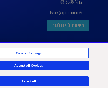
03-6848444
Israel@kpmg.com
רישום לניוזלטר
Cookies Settings
Accept All Cookies
Reject All