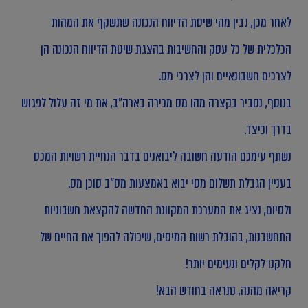
לאחר מכן, נבין מהי שיטת הדיווח הנכונה שתשקף את המהות
הכלכלית של כל עסק והחשיבות בהצגת שיטת הדיווח הנכונה הן
לצרכים חשבונאיים והן לצרכי מס.
בנוסף, נסביר בקצרה מהו מס מכירה בארה"ב, את מי זה עלול לפגוש
בדרך וכיצד.
נשתף עימכם הודעה חשובה ליבואנים בדבר הנחיית רשויות המכס
בעניין הגבלת תשלום מסי יבוא באמצעות מס"ב סוכן מס.
ולסיום, נציג את המערכת המקוונת החדשה להקצאת חשבוניות
התחשבנות, בהובלת רשות המיסים, שיכולה להפוך את החיים של
חלקנו לקלים ונעימים יותר!
קריאה מהנה, נתראה בחודש הבא!