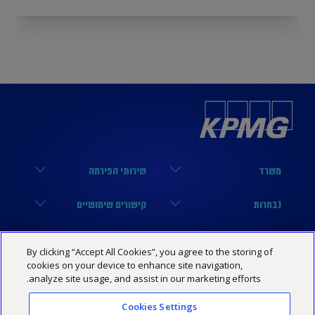
משרד
שירותי הפירמה
הארבעה 17, תל אביב
מערך הביקורת
נבחרות
קישורים שימושיים
03-6848000
מערך המיסים
נבחרת טכנולוגיה
הסיפור שלנו
KPMG SOCIAL MEDIA
By clicking “Accept All Cookies”, you agree to the storing of
03-6848444
מערך היעוץ
נבחרת פיננסים
מרכז מידע
cookies on your device to enhance site navigation,
YouTube
מדיניות פרטיות
הצהרת נגישות
תנאי האתר
analyze site usage, and assist in our marketing efforts.
Israel@kpmg.com
נבחרת נדל”ן
שותפים
Facebook
Cookies Settings