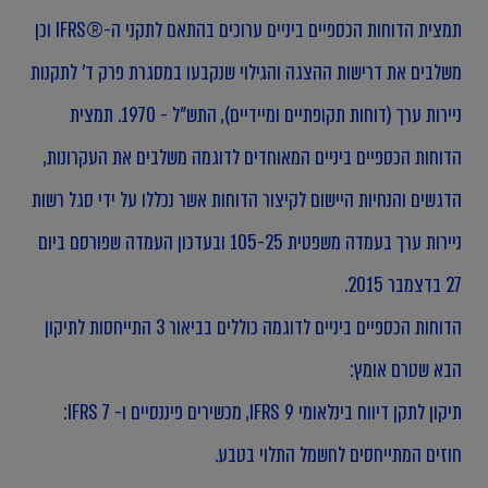
תמצית הדוחות הכספיים ביניים ערוכים בהתאם לתקני ה-®IFRS וכן
משלבים את דרישות ההצגה והגילוי שנקבעו במסגרת פרק ד' לתקנות
ניירות ערך (דוחות תקופתיים ומיידיים), התש"ל - 1970. תמצית
הדוחות הכספיים ביניים המאוחדים לדוגמה משלבים את העקרונות,
הדגשים והנחיות היישום לקיצור הדוחות אשר נכללו על ידי סגל רשות
ניירות ערך בעמדה משפטית 105-25 ובעדכון העמדה שפורסם ביום
27 בדצמבר 2015.
הדוחות הכספיים ביניים לדוגמה כוללים בביאור 3 התייחסות לתיקון
הבא שטרם אומץ:
תיקון לתקן דיווח בינלאומי IFRS 9, מכשירים פיננסיים ו- IFRS 7:
חוזים המתייחסים לחשמל התלוי בטבע.