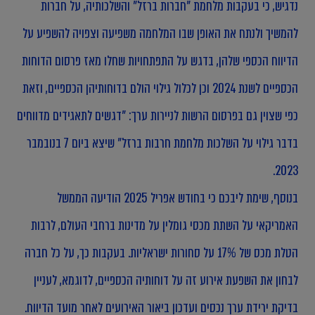
נדגיש, כי בעקבות מלחמת "חברות ברזל" והשלכותיה, על חברות
להמשיך ולנתח את האופן שבו המלחמה משפיעה וצפויה להשפיע על
הדיווח הכספי שלהן, בדגש על התפתחויות שחלו מאז פרסום הדוחות
הכספיים לשנת 2024 וכן לכלול גילוי הולם בדוחותיהן הכספיים, וזאת
כפי שצוין גם בפרסום הרשות לניירות ערך: "דגשים לתאגידים מדווחים
בדבר גילוי על השלכות מלחמת חרבות ברזל" שיצא ביום 7 בנובמבר
2023.
בנוסף, שימת ליבכם כי בחודש אפריל 2025 הודיעה הממשל
האמריקאי על השתת מכסי גומלין על מדינות ברחבי העולם, לרבות
הטלת מכס של 17% על סחורות ישראליות. בעקבות כך, על כל חברה
לבחון את השפעת אירוע זה על דוחותיה הכספיים, לדוגמא, לעניין
בדיקת ירידת ערך נכסים ועדכון ביאור האירועים לאחר מועד הדיווח.