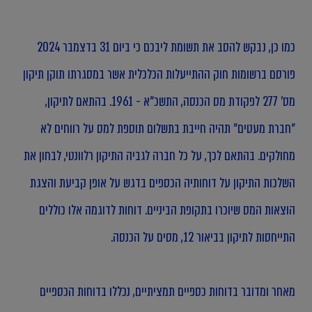
כמו כן, נבקש להסב את תשומת ליבכם כי ביום 31 בדצמבר 2024
פורסם ברשומות חוק ההתייעלות הכלכלית אשר במסגרתו תוקן תיקון
מס' 277 לפקודת מס הכנסה, התשכ"א - 1961. בהתאם לתיקון,
"חברת מעטים" תהיה חייבת בתשלום תוספת למס על רווחים לא
מחולקים. בהתאם לכך, על כל חברה לגביה התיקון רלוונטי, לבחון את
השלכות התיקון על דוחותיה הכספים בדגש על אופן קביעת והצגת
הוצאות המס שיוכרו בתקופת הביניים. דוחות לדוגמה אלו כוללים
התייחסות לתיקון בביאור 12, מסים על הכנסה.
מאחר ומדובר בדוחות כספיים תמציתיים, נכללו בדוחות הכספיים