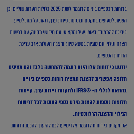
בדוחות הכספיים ביניים לדוגמה לשנת 2025 כלולות הערות שוליים וכן
הפניות לסעיפים בתקנים ובתקנות ניירות ערך, וזאת על מנת לסייע
בידיכם להתמודד באופן יעיל ומקצועי עם חידושי תקינה, עם דרישות
הצגה וגילוי ועם סוגיות בנושא סיווג והצגה העולות אגב עריכת
הדוחות הכספיים.
יודגש כי דוחות אלו הינם דוגמה להמחשה בלבד והם מציגים
חלופה אפשרית להצגת תמצית דוחות כספיים ביניים
בהתאם לכללי ה- ®IFRS ולתקנות ניירות ערך. קיימות
חלופות נוספות להצגת מידע כספי העונות לכל דרישות
הגילוי וההצגה הרלוונטיות.
אנו מקווים כי דוחות לדוגמה אלו יסייעו לכם להיערך להכנת הדוחות