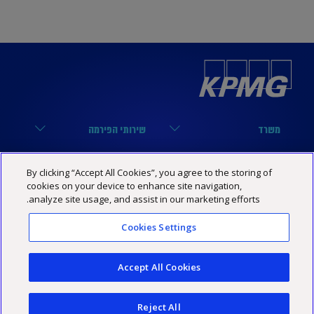
משרד
שירותי הפירמה
הארבעה 17, תל אביב
מערך הביקורת
נבחרות
קישורים שימושיים
By clicking “Accept All Cookies”, you agree to the storing of
03-6848000
מערך המיסים
cookies on your device to enhance site navigation,
נבחרת טכנולוגיה
הסיפור שלנו
KPMG SOCIAL MEDIA
analyze site usage, and assist in our marketing efforts.
03-6848444
מערך היעוץ
נבחרת פיננסים
מרכז מידע
YouTube
Cookies Settings
מדיניות פרטיות
הצהרת נגישות
תנאי האתר
Israel@kpmg.com
נבחרת נדל”ן
שותפים
Facebook
Accept All Cookies
נבחרת ביטוח
קריירה
Linkedin
נבחרת אנטרפרייז / חברות
KPMG Technology Consulting
Reject All
Instagram
©2026 כל הזכויות שמורות ל -KPMG סומך חייקין, שותפות רשומה בישראל ופירמה חברה בארגון