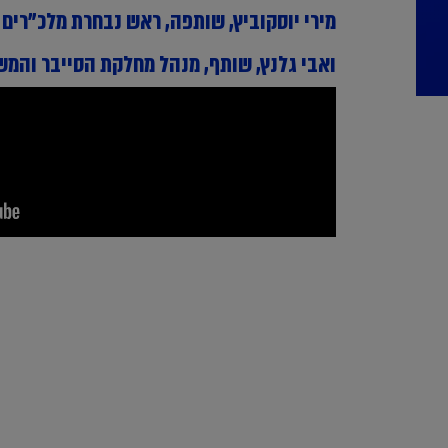
מירי יוסקוביץ, שותפה, ראש נבחרת מלכ"רים 
ואבי גלנץ, שותף, מנהל מחלקת הסייבר והמשכיות עסק