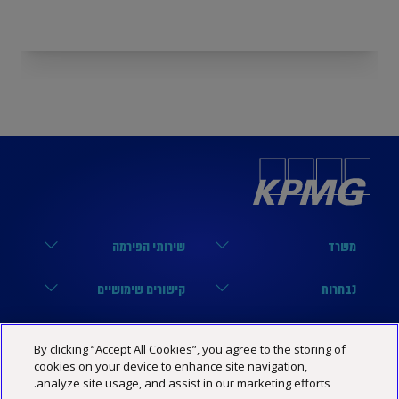
משרד
שירותי הפירמה
הארבעה 17, תל אביב
מערך הביקורת
נבחרות
קישורים שימושיים
03-6848000
מערך המיסים
נבחרת טכנולוגיה
הסיפור שלנו
KPMG SOCIAL MEDIA
By clicking “Accept All Cookies”, you agree to the storing of
03-6848444
מערך היעוץ
נבחרת פיננסים
מרכז מידע
cookies on your device to enhance site navigation,
YouTube
מדיניות פרטיות
הצהרת נגישות
תנאי האתר
analyze site usage, and assist in our marketing efforts.
Israel@kpmg.com
נבחרת נדל”ן
שותפים