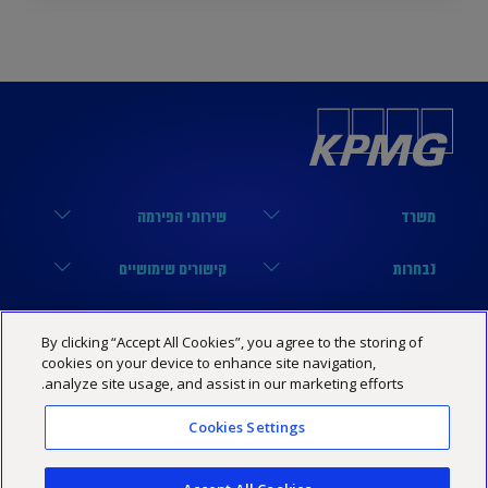
משרד
שירותי הפירמה
הארבעה 17, תל אביב
מערך הביקורת
נבחרות
קישורים שימושיים
03-6848000
מערך המיסים
נבחרת טכנולוגיה
הסיפור שלנו
KPMG SOCIAL MEDIA
By clicking “Accept All Cookies”, you agree to the storing of
03-6848444
מערך היעוץ
נבחרת פיננסים
מרכז מידע
cookies on your device to enhance site navigation,
YouTube
מדיניות פרטיות
הצהרת נגישות
תנאי האתר
analyze site usage, and assist in our marketing efforts.
Israel@kpmg.com
נבחרת נדל”ן
שותפים
Facebook
Cookies Settings
נבחרת ביטוח
קריירה
Linkedin
נבחרת אנטרפרייז / חברות
KPMG Technology Consulting