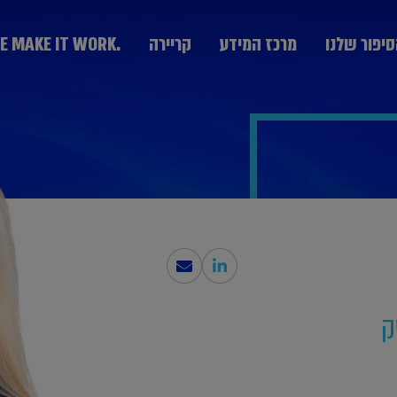
יפור שלנו
מרכז המידע
קריירה
.WE MAKE IT WORK
מערך היעוץ
KPMG Technology Consulting יעוץ טכנולוגי
יעוץ אסטרטגי Strategy & Change
הבוגרים
חרת חברות
נבחרת ממשלה
נבחרת תעשייה
יעוץ ניהול סיכונים GRCS וביקורת פנים
בצמיחה
ותקשורת
יעוץ ליווי עסקאות Deal Advisory
יעוץ פיננסי Advisory Fin
ק
יעוץ מערכות מידע IT
המחלקה המקצועית DPP
יעוץ פנים ארגוני People Transformation and
Leadership