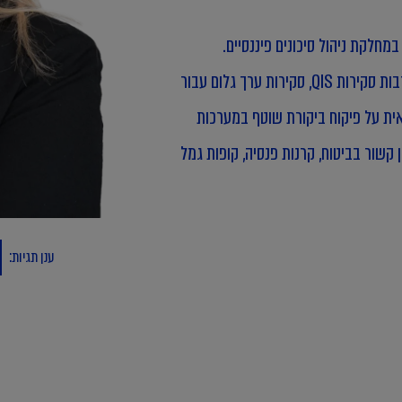
היא מתמחה במתן שירותי ייעוץ בעניין באזל III וסולבנסי II, לרבות סקירות QIS, סקירות ערך גלום עבור
ית על פיקוח ביקורת שוטף במערכות
 קשור בביטוח, קרנות פנסיה, קופות גמל
ענן תגיות: