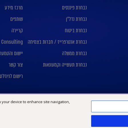
נבחרת פיננסים
מרכז מידע
נבחרת נדל”ן
שותפים
נבחרת ביטוח
קריירה
נבחרת אנטרפרייז / חברות בצמיחה
 Consulting
נבחרת ממשלה
יישום והטמעת nday crm
נבחרת תעשייה וקמעונאות
צור קשר
רישום לניוזלט
on your device to enhance site navigation,