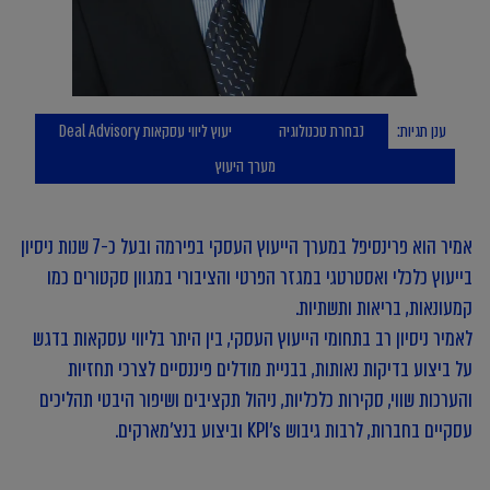
ענן תגיות:
נבחרת טכנולוגיה
יעוץ ליווי עסקאות Deal Advisory
מערך היעוץ
אמיר הוא פרינסיפל במערך הייעוץ העסקי בפירמה ובעל כ-7 שנות ניסיון
בייעוץ כלכלי ואסטרטגי במגזר הפרטי והציבורי במגוון סקטורים כמו
קמעונאות, בריאות ותשתיות.
לאמיר ניסיון רב בתחומי הייעוץ העסקי, בין היתר בליווי עסקאות בדגש
על ביצוע בדיקות נאותות, בבניית מודלים פיננסיים לצרכי תחזיות
והערכות שווי, סקירות כלכליות, ניהול תקציבים ושיפור היבטי תהליכים
עסקיים בחברות, לרבות גיבוש KPI’s וביצוע בנצ'מארקים.