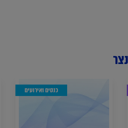
צר
כנסים ואירועים