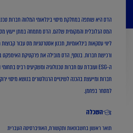
הדס היא שותפה במחלקת מיסוי בינלאומי המלווה חברות טכנול
המס הגלובלית והמקומית שלהם. הדס מתמחה במתן ייעוץ מס הו
ליווי עסקאות בינלאומיות, תכנון אסטרטגיות מס עבור קבוצות ר
ורכישת חברות. בנוסף, הדס מובילה את פרקטיקת האימפקט 
ה-ESG ועובדת עם חברות טכנולוגיה ומשקיעים רבים בתחומי
חברות ומייעצת בהכנה לשינויים הרגולטורים בנושא מיסוי ירוק 
למסחר בפחמן.
השכלה
תואר ראשון בחשבונאות ותקשורת, האוניברסיטה העברית