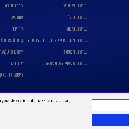
נבחרת פיננסים
מרכז מידע
נבחרת נדל”ן
שותפים
נבחרת ביטוח
קריירה
נבחרת אנטרפרייז / חברות בצמיחה
 Consulting
נבחרת ממשלה
יישום והטמעת nday crm
נבחרת תעשייה וקמעונאות
צור קשר
רישום לניוזלט
on your device to enhance site navigation,
Limited, חברה אנגלית פרטית מוגבלת באחריות