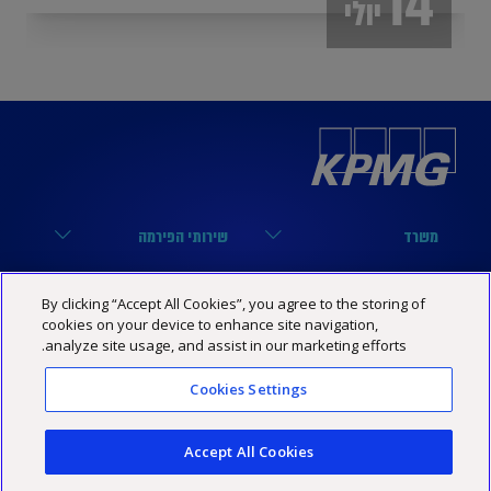
יולי
משרד
שירותי הפירמה
הארבעה 17, תל אביב
מערך הביקורת
נבחרות
קישורים שימושיים
By clicking “Accept All Cookies”, you agree to the storing of
03-6848000
מערך המיסים
cookies on your device to enhance site navigation,
נבחרת טכנולוגיה
הסיפור שלנו
KPMG SOCIAL MEDIA
analyze site usage, and assist in our marketing efforts.
03-6848444
מערך היעוץ
נבחרת פיננסים
מרכז מידע
YouTube
Cookies Settings
מדיניות פרטיות
הצהרת נגישות
תנאי האתר
Israel@kpmg.com
נבחרת נדל”ן
שותפים
Facebook
Accept All Cookies
נבחרת ביטוח
קריירה
Linkedin