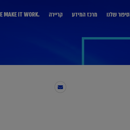
יפור שלנו
מרכז המידע
קריירה
.WE MAKE IT WORK
מערך היעוץ
KPMG Technology Consulting יעוץ טכנולוגי
יעוץ אסטרטגי Strategy & Change
הבוגרים
חרת חברות
נבחרת ממשלה
נבחרת תעשייה
יעוץ ניהול סיכונים GRCS וביקורת פנים
בצמיחה
ותקשורת
יעוץ ליווי עסקאות Deal Advisory
יעוץ פיננסי Advisory Fin
יעוץ מערכות מידע IT
המחלקה המקצועית DPP
יעוץ פנים ארגוני People Transformation and
Leadership