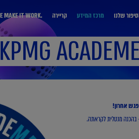
יפור שלנו
מרכז המידע
קריירה
.WE MAKE IT WORK
KPMG ACADEM
מערך היעוץ
KPMG Technology Consulting יעוץ טכנולוגי
יעוץ אסטרטגי Strategy & Change
הבוגרים
חרת חברות
נבחרת ממשלה
נבחרת תעשייה
יעוץ ניהול סיכונים GRCS וביקורת פנים
בצמיחה
ותקשורת
יעוץ ליווי עסקאות Deal Advisory
יעוץ פיננסי Advisory Fin
יעוץ מערכות מידע IT
 בהכנה מנטלית לקראתה.
המחלקה המקצועית DPP
יעוץ פנים ארגוני People Transformation and
Leadership