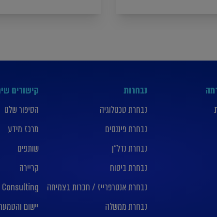
רמה
נבחרות
קישורים שימ
נבחרת טכנולוגיה
הסיפור שלנו
נבחרת פיננסים
מרכז מידע
נבחרת נדל”ן
שותפים
נבחרת ביטוח
קריירה
נבחרת אנטרפרייז / חברות בצמיחה
 Consulting
נבחרת ממשלה
יישום והטמעת nday crm