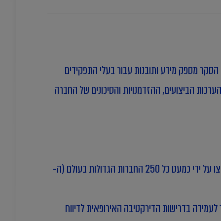
ESG ומידע ציבורי נוסף של 5,800 חברות מ-58 מדינות, ביניהן ישראל. הסקר מספק מידע ותובנות עבור בעלי התפקידים
משקיעים, מנהלי נכסים וחברות דירוג המייחסים לנושאי ה- ESG היבט משמעותי בהערכות הביצועים, ההזדמנויות והסיכונים של החברה
דיווחי קיימות ויעדי פחמן אומצו על ידי כמעט כל 250 החברות הגדולות בעולם (ה-
רך לעמידה בדרישות הדירקטיבה האירופאית לדיווח