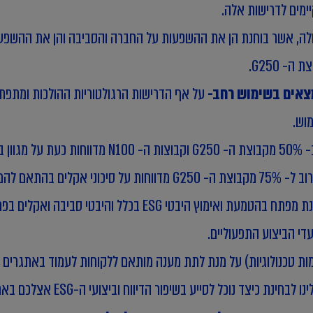
ימים לדרישות אלה.
לה, אשר בוחנת הן את ההשפעות על החברה והסביבה והן את ההשפעות
N1 מדווחות כעת על מגוון ביולוגי, עלייה של 25% בארבע שנים.
G מדווחות על סיכוני אקלים בהתאם להמלצות ה- TCFD, המהווים בסיס לסטנדרטים חדשים.
אנחנו ב-KPMG סומך חייקין מאמינים כי 2025 תהיה שנת מפתח בהט
די הביצוע התפעוליים.
יצד נוכל לסייע בשיפור הדיווח וביצועי ה-ESG אצלכם בארגון.