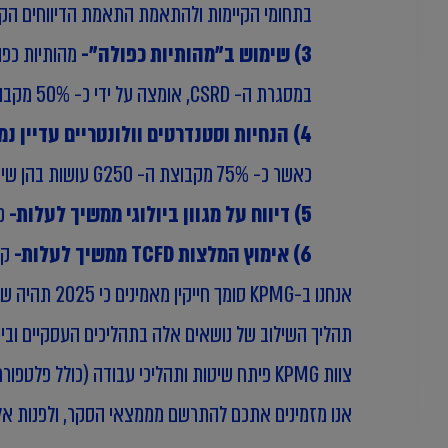
בתחומי הקיימות ולהתאמת התאמת הדיווחים הקי
3) שימוש ב"מהותיות כפולה"-
מהותיות כפו
במסגרת ה- CSRD, אומצה על ידי כ- 50% מקבוצת ה- G250.
4) הנחיות וסטנדרטים וולונטריים עדיין נמצאים בשימוש רחב-
כאשר כ- 75% מקבוצת ה- G250 עושות בהן שימוש.
5) דיווח על מגוון ביולוגי ממשיך לעלות-
כ- 50% מקבוצת ה- G250 וקבוצות ה- 00
6) אימוץ המלצות TCFD ממשיך לעלות-
קרוב ל- 75% מקבוצת ה- 250
תהליך השילוב של נושאים אלה בתהליכים העסקיים וביע
צוות KPMG פיתח שיטות ותהליכי עבודה (כולל פלטפורמות טכנולוגיות) על מנת לתת מענה מותאם ללקוחות לעמוד באתגרים אלה, תוך שימוש בניסיון עשיר בעת שלבי ההטמעה.
אנו מזמינים אתכם להתרשם מממצאי הסקר, ולפנות אלינו לבחינת כ