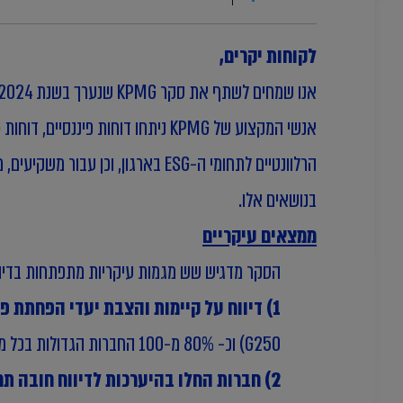
לקוחות יקרים,
אנו שמחים לשתף את סקר KPMG שנערך בשנת 2024 בנושא מגמות הדיווח בתחומי סביבה, חברה וממשל תאגידי (ESG).
בנושאים אלו.
ממצאים עיקריים
הסקר מדגיש שש מגמות עיקריות מתפתחות בדיווח
1) דיווח על קיימות והצבת יעדי הפחתת פחמן הפכו לחלק מהשגרה העסקית-
G250) וכ- 80% מ-100 החברות הגדולות בכל מדינה שנסקרה (קבוצות ה- N100).
2) חברות החלו בהיערכות לדיווח חובה תחת מסגרת ה-