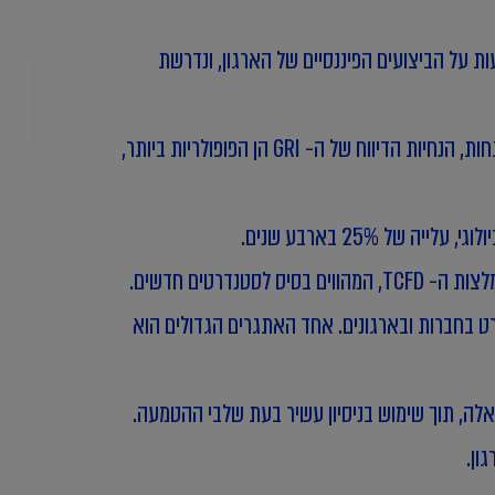
 על הביצועים הפיננסיים של הארגון, ונדרשת
על אף הדרישות הרגולטוריות ההולכות ומתפתחות, הנחיות הדיווח של ה- GRI הן הפופולריות ביותר,
מעת ואימוץ היבטי ESG בכלל והיבטי סביבה ואקלים בפרט בחברות ובארגונים. אחד האתגרים הגדולים הוא