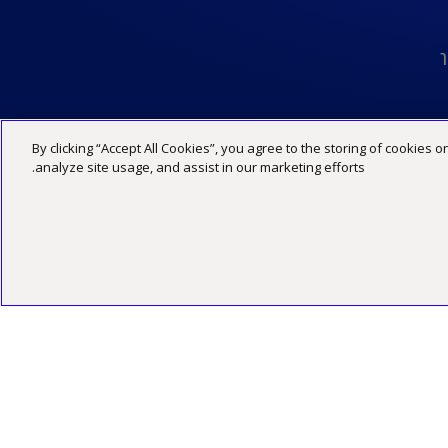
ר
By clicking “Accept All Cookies”, you agree to the storing of cookies 
מדיניות פרטיות
הצהרת נגישות
תנאי האתר
analyze site usage, and assist in our marketing efforts.
©2026 כל הזכויות שמורות ל -KPMG סומך חייקין, שותפות רשומה בישראל ופירמה חברה בארגון הגלובלי של KPMG המורכב מפירמות עצמאיות המסונפות ל-KPMG International