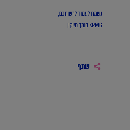
נשמח לעמוד לרשותכם,
KPMG סומך חייקין
שתף