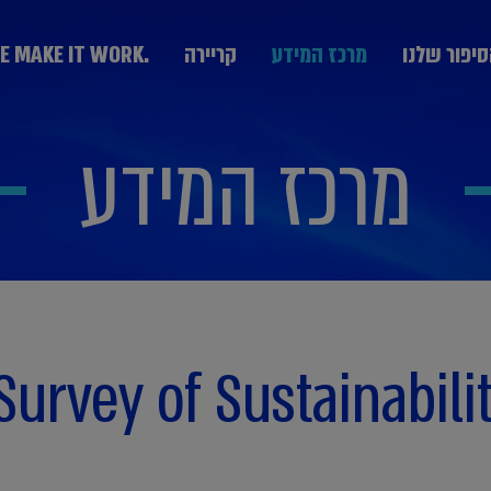
יפור שלנו
מרכז המידע
קריירה
.WE MAKE IT WORK
מרכז המידע
מערך היעוץ
KPMG Technology Consulting יעוץ טכנולוגי
יעוץ אסטרטגי Strategy & Change
הבוגרים
חרת חברות
נבחרת ממשלה
נבחרת תעשייה
יעוץ ניהול סיכונים GRCS וביקורת פנים
בצמיחה
ותקשורת
יעוץ ליווי עסקאות Deal Advisory
Survey of Sustainabili
יעוץ פיננסי Advisory Fin
יעוץ מערכות מידע IT
המחלקה המקצועית DPP
יעוץ פנים ארגוני People Transformation and
Leadership