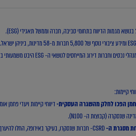
אנשי המקצוע של KPMG ניתחו דוחות פיננסיים, דוחות 
הרלוונטיים לתחומי ה-ESG בארגון, וכן עבור 
י קיימות:
CSRD- חברות שנסקרו, בעיקר באירופה, החלו להיע