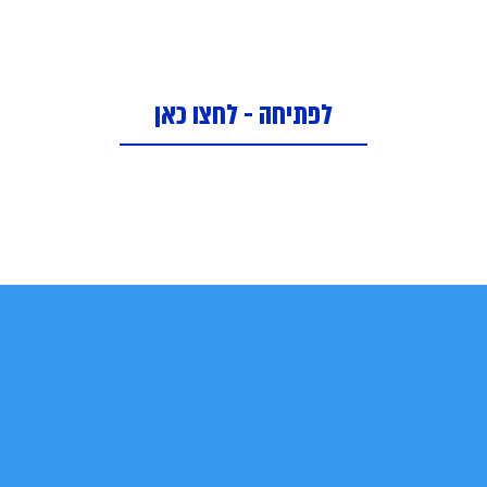
לפתיחה - לחצו כאן